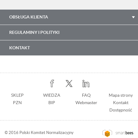
OBSŁUGA KLIENTA
REGULAMINY I POLITYKI
KONTAKT
Stopka
SKLEP
WIEDZA
Stopka
FAQ
Mapa strony
PZN
BIP
z
Webmaster
Kontakt
prawej
Dostępność
© 2016 Polski Komitet Normalizacyjny
Przejdź