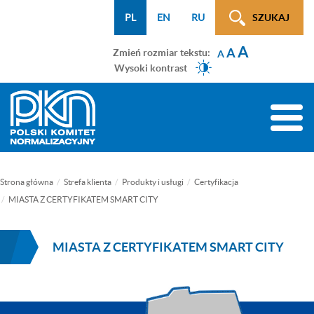
Menu
Przejdź
Przejdź
Przejdź
Przejdź
Mapa
PL
EN
RU
SZUKAJ
WCAG
do
do
do
do
strony
A
menu
treści
wyszukiwarki
menu
A
Zmień rozmiar tekstu:
A
głównego
bocznego
Wysoki kontrast
(tylko
na
Toggle
podstronach)
naviga
Strona główna
Strefa klienta
Produkty i usługi
Certyfikacja
MIASTA Z CERTYFIKATEM SMART CITY
MIASTA Z CERTYFIKATEM SMART CITY