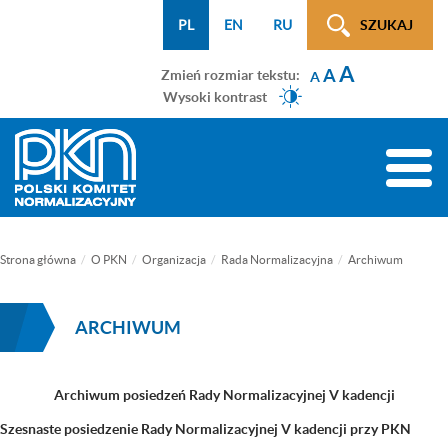
Menu
Przejdź
Przejdź
Przejdź
Przejdź
Mapa
PL
EN
RU
SZUKAJ
WCAG
do
do
do
do
strony
A
menu
treści
wyszukiwarki
menu
A
Zmień rozmiar tekstu:
A
głównego
bocznego
Wysoki kontrast
(tylko
na
Toggle
podstronach)
naviga
Strona główna
O PKN
Organizacja
Rada Normalizacyjna
Archiwum
ARCHIWUM
Archiwum posiedzeń Rady Normalizacyjnej V kadencji
Szesnaste posiedzenie Rady Normalizacyjnej V kadencji przy PKN