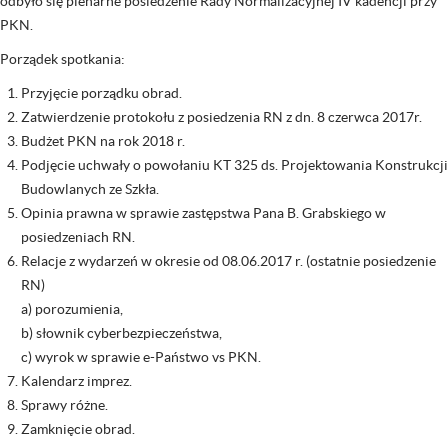
odbyło się plenarne posiedzenie Rady Normalizacyjnej IV kadencji przy
PKN.
Porządek spotkania:
Przyjęcie porządku obrad.
Zatwierdzenie protokołu z posiedzenia RN z dn. 8 czerwca 2017r.
Budżet PKN na rok 2018 r.
Podjęcie uchwały o powołaniu KT 325 ds. Projektowania Konstrukcji
Budowlanych ze Szkła.
Opinia prawna w sprawie zastępstwa Pana B. Grabskiego w
posiedzeniach RN.
Relacje z wydarzeń w okresie od 08.06.2017 r. (ostatnie posiedzenie
RN)
a) porozumienia,
b) słownik cyberbezpieczeństwa,
c) wyrok w sprawie e-Państwo vs PKN.
Kalendarz imprez.
Sprawy różne.
Zamknięcie obrad.