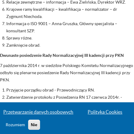
Relacje zewnętrzne – informacja – Ewa Zielińska, Dyrektor WRZ.
Krajowe ramy kwalifikacji – kwalifikacja – normalizator – dr
Zygmunt Niechoda.
Informacja o ISO 9001 – Anna Gruszka, Główny specjalista –
konsultant SZP.
Sprawy różne.
Zamknięcie obrad.
Dwunaste posiedzenie Rady Normalizacyjnej III kadencji przy PKN
7 października 2014 r. w siedzibie Polskiego Komitetu Normalizacyjnego
odbyło się plenarne posiedzenie Rady Normalizacyjnej III kadencji przy
PKN.
Przyjęcie porządku obrad - Przewodniczący RN.
Zatwierdzenie protokołu z Posiedzenia RN 17 czerwca 2014r. -
Przewodniczący RN.
Przetwarzanie danych osobowych
Planowane działania PKN w odniesieniu do KT – Jolanta Kochańska,
Polityka Cookies
Z-ca Prezesa PKN ds. Normalizacji.
Rozumiem
Nie
dostęp do czytelni norm dla KT,
zasady członkowstwa i in.