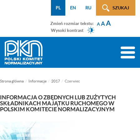
Menu
Przejdź
Przejdź
Przejdź
Przejdź
Mapa
PL
EN
RU
SZUKAJ
WCAG
do
do
do
do
strony
A
menu
treści
wyszukiwarki
menu
A
Zmień rozmiar tekstu:
A
głównego
bocznego
Wysoki kontrast
(tylko
na
Toggle
podstronach)
naviga
Strona główna
Informacje
2017
Czerwiec
INFORMACJA O ZBĘDNYCH LUB ZUŻYTYCH
SKŁADNIKACH MAJĄTKU RUCHOMEGO W
POLSKIM KOMITECIE NORMALIZACYJNYM