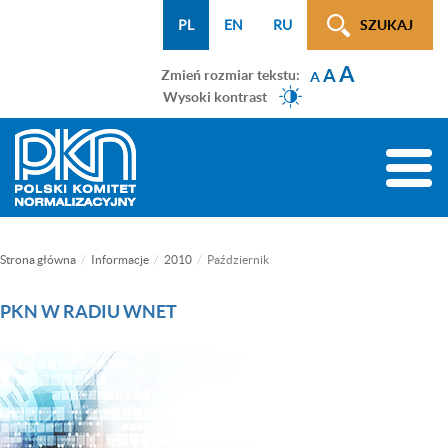
Menu
Przejdź
Przejdź
Przejdź
Przejdź
Mapa
PL
EN
RU
SZUKAJ
WCAG
do
do
do
do
strony
A
menu
treści
wyszukiwarki
menu
A
Zmień rozmiar tekstu:
A
głównego
bocznego
Wysoki kontrast
(tylko
na
Toggle
podstronach)
naviga
Strona główna
Informacje
2010
Październik
PKN W RADIU WNET