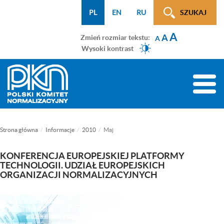
Menu
Przejdź
Przejdź
Przejdź
Przejdź
Mapa
PL
EN
RU
SZUKAJ
WCAG
do
do
do
do
strony
A
menu
treści
wyszukiwarki
menu
A
Zmień rozmiar tekstu:
A
głównego
bocznego
Wysoki kontrast
(tylko
na
Toggle
podstronach)
naviga
Strona główna
Informacje
2010
Maj
KONFERENCJA EUROPEJSKIEJ PLATFORMY
TECHNOLOGII. UDZIAŁ EUROPEJSKICH
ORGANIZACJI NORMALIZACYJNYCH