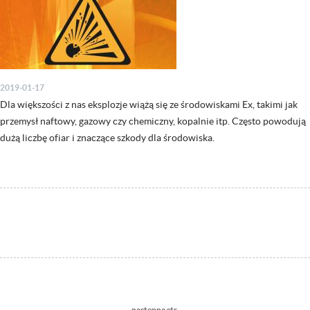
2019-01-17
Dla większości z nas eksplozje wiążą się ze środowiskami Ex, takimi jak
przemysł naftowy, gazowy czy chemiczny, kopalnie itp. Często powodują
dużą liczbę ofiar i znaczące szkody dla środowiska.
Następna
następna str.