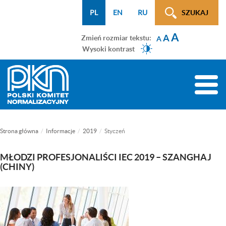
Menu
Przejdź
Przejdź
Przejdź
Przejdź
Mapa
PL
EN
RU
SZUKAJ
WCAG
do
do
do
do
strony
A
menu
treści
wyszukiwarki
menu
A
Zmień rozmiar tekstu:
A
głównego
bocznego
Wysoki kontrast
(tylko
na
Toggle
podstronach)
naviga
Strona główna
Informacje
2019
Styczeń
MŁODZI PROFESJONALIŚCI IEC 2019 – SZANGHAJ
(CHINY)