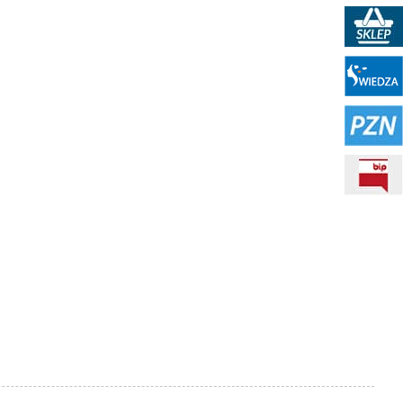
Sklep PKN
Portal WIEDZA
PZN
BIP