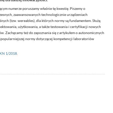
rmę dla dalszej innowacyjności.
ącym numerze poruszamy właśnie tę kwestię. Piszemy o
esnych, zaawansowanych technologicznie urządzeniach
śnych (tzw. wereables), dla których normy są fundamentem. Służą
ektowania, użytkowania, a także testowania i certyfikacji nowych
w. Zachęcamy też do zapoznania się z artykułem o autonomicznych
ajpopularniejszej normy dotyczącej kompetencji laboratoriów
KN 1/2018
.