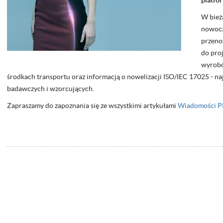
platfo
W bież
nowocz
przeno
do proj
wyrobó
środkach transportu oraz informacją o nowelizacji ISO/IEC 17025 - n
badawczych i wzorcujących.
Zapraszamy do zapoznania się ze wszystkimi artykułami
Wiadomości P