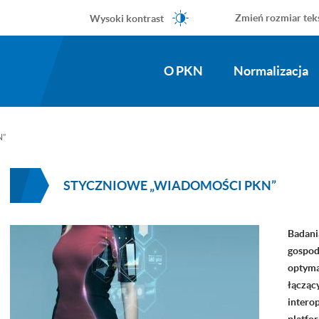
Wysoki kontrast
Zmień rozmiar tek
O PKN
Normalizacja
N”
STYCZNIOWE „WIADOMOŚCI PKN”
Badani
gospod
optyma
łącząc
intero