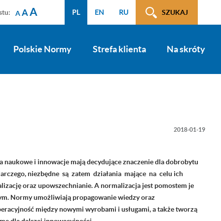
A
A
stu:
PL
EN
RU
SZUKAJ
A
Polskie Normy
Strefa klienta
Na skróty
2018-01-19
a naukowe i innowacje mają decydujące znaczenie dla dobrobytu
arczego, niezbędne są zatem działania mające na celu ich
lizację oraz upowszechnianie. A normalizacja jest pomostem je
ym. Normy umożliwiają propagowanie wiedzy oraz
peracyjność między nowymi wyrobami i usługami, a także tworzą