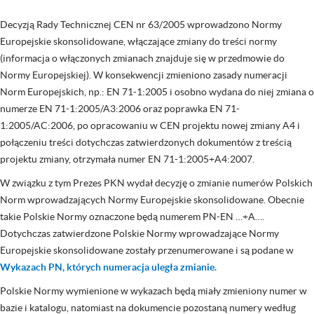
Decyzją Rady Technicznej CEN nr 63/2005 wprowadzono Normy
Europejskie skonsolidowane, włączające zmiany do treści normy
(informacja o włączonych zmianach znajduje się w przedmowie do
Normy Europejskiej). W konsekwencji zmieniono zasady numeracji
Norm Europejskich, np.: EN 71-1:2005 i osobno wydana do niej zmiana o
numerze EN 71-1:2005/A3:2006 oraz poprawka EN 71-
1:2005/AC:2006, po opracowaniu w CEN projektu nowej zmiany A4 i
połączeniu treści dotychczas zatwierdzonych dokumentów z treścią
projektu zmiany, otrzymała numer EN 71-1:2005+A4:2007.
W związku z tym Prezes PKN wydał decyzję o zmianie numerów Polskich
Norm wprowadzających Normy Europejskie skonsolidowane. Obecnie
takie Polskie Normy oznaczone będą numerem PN-EN …+A….
Dotychczas zatwierdzone Polskie Normy wprowadzające Normy
Europejskie skonsolidowane zostały przenumerowane i są podane w
Wykazach PN, których numeracja uległa zmianie.
Polskie Normy wymienione w wykazach będą miały zmieniony numer w
bazie i katalogu, natomiast na dokumencie pozostaną numery według