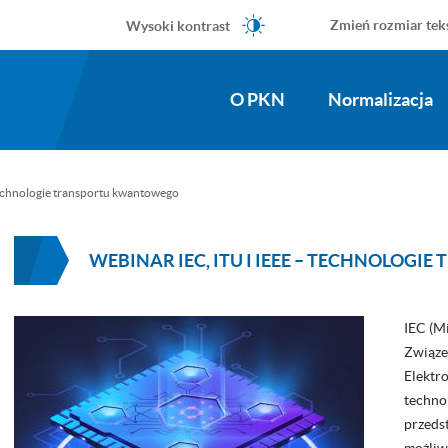
Wysoki kontrast
Zmień rozmiar tek
O PKN
Normalizacja
technologie transportu kwantowego
WEBINAR IEC, ITU I IEEE – TECHNOLO
IEC (M
Związe
Elektr
techno
przedst