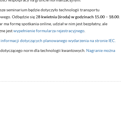
ości współpracy na gruncie normalizacyjnym.
ższe seminarium będzie dotyczyło technologii transportu
wego. Odbędzie się 2
8 kwietnia (środa) w godzinach 15.00 – 18.00
.
 ma formę spotkania online, udział w nim jest bezpłatny, ale
zne jest
wypełnienie formularza rejestracyjnego
.
 informacji dotyczących planowanego wydarzenia na stronie IEC.
 dotyczącego norm dla technologii kwantowych.
Nagranie można