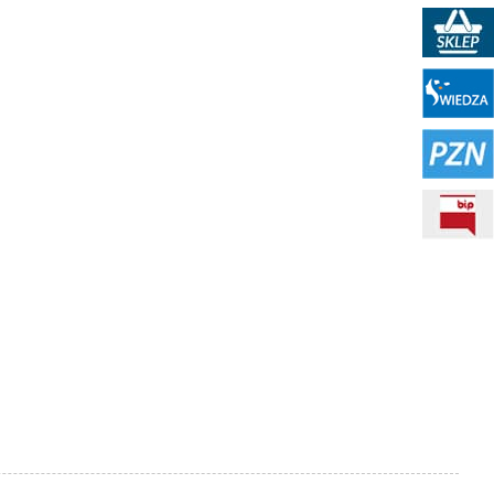
Sklep PKN
Portal WIEDZA
PZN
BIP