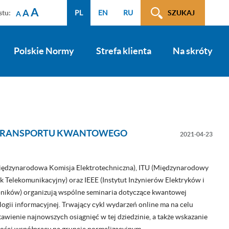
A
A
stu:
PL
EN
RU
SZUKAJ
A
Polskie Normy
Strefa klienta
Na skróty
GIE TRANSPORTU KWANTOWEGO
2021-04-23
iędzynarodowa Komisja Elektrotechniczna), ITU (Międzynarodowy
k Telekomunikacyjny) oraz IEEE (Instytut Inżynierów Elektryków i
oników) organizują wspólne seminaria dotyczące kwantowej
logii informacyjnej. Trwający cykl wydarzeń online ma na celu
awienie najnowszych osiągnięć w tej dziedzinie, a także wskazanie