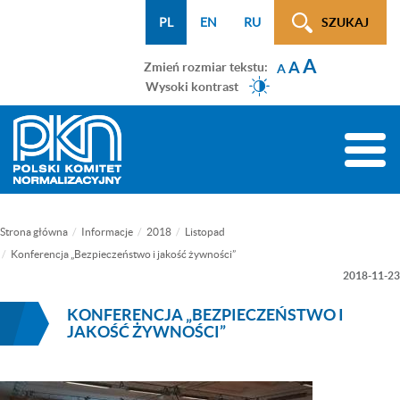
Menu
Przejdź
Przejdź
Przejdź
Przejdź
Mapa
PL
EN
RU
SZUKAJ
WCAG
do
do
do
do
strony
A
menu
treści
wyszukiwarki
menu
A
Zmień rozmiar tekstu:
A
głównego
bocznego
Wysoki kontrast
(tylko
na
Toggle
podstronach)
naviga
Strona główna
Informacje
2018
Listopad
Konferencja „Bezpieczeństwo i jakość żywności”
2018-11-23
KONFERENCJA „BEZPIECZEŃSTWO I
JAKOŚĆ ŻYWNOŚCI”