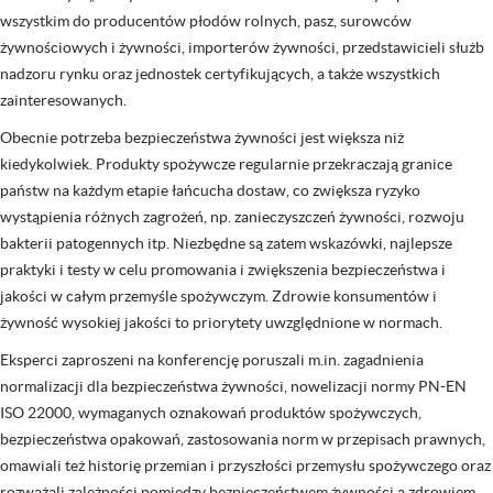
wszystkim do producentów płodów rolnych, pasz, surowców
żywnościowych i żywności, importerów żywności, przedstawicieli służb
nadzoru rynku oraz jednostek certyfikujących, a także wszystkich
zainteresowanych.
Obecnie potrzeba bezpieczeństwa żywności jest większa niż
kiedykolwiek. Produkty spożywcze regularnie przekraczają granice
państw na każdym etapie łańcucha dostaw, co zwiększa ryzyko
wystąpienia różnych zagrożeń, np. zanieczyszczeń żywności, rozwoju
bakterii patogennych itp. Niezbędne są zatem wskazówki, najlepsze
praktyki i testy w celu promowania i zwiększenia bezpieczeństwa i
jakości w całym przemyśle spożywczym. Zdrowie konsumentów i
żywność wysokiej jakości to priorytety uwzględnione w normach.
Eksperci zaproszeni na konferencję poruszali m.in. zagadnienia
normalizacji dla bezpieczeństwa żywności, nowelizacji normy PN-EN
ISO 22000, wymaganych oznakowań produktów spożywczych,
bezpieczeństwa opakowań, zastosowania norm w przepisach prawnych,
omawiali też historię przemian i przyszłości przemysłu spożywczego oraz
rozważali zależności pomiędzy bezpieczeństwem żywności a zdrowiem