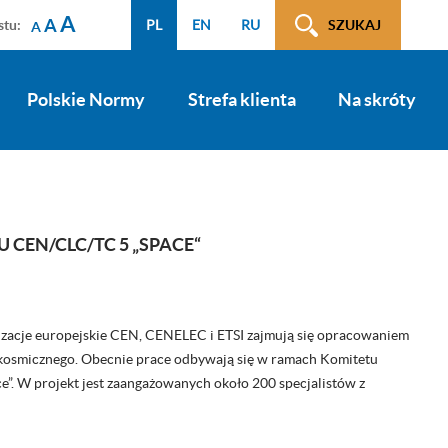
A
A
stu:
PL
EN
RU
SZUKAJ
A
Polskie Normy
Strefa klienta
Na skróty
CEN/CLC/TC 5 „SPACE“
zacje europejskie CEN, CENELEC i ETSI zajmują się opracowaniem
kosmicznego. Obecnie prace odbywają się w ramach Komitetu
”. W projekt jest zaangażowanych około 200 specjalistów z