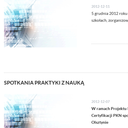
2012-12-11
5 grudnia 2012 roku 
szkołach, zorganizo
SPOTKANIA PRAKTYKI Z NAUKĄ
2012-12-07
W ramach Projektu P
Certyfikacji PKN sp
Olsztynie