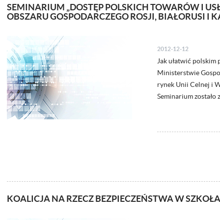
SEMINARIUM „DOSTĘP POLSKICH TOWARÓW I USŁ
OBSZARU GOSPODARCZEGO ROSJI, BIAŁORUSI I 
2012-12-12
Jak ułatwić polskim 
Ministerstwie Gospo
rynek Unii Celnej i 
Seminarium zostało
KOALICJA NA RZECZ BEZPIECZEŃSTWA W SZKOŁ