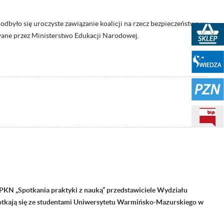
odbyło się uroczyste zawiązanie koalicji na rzecz bezpieczeństwa w
Sklep PKN
wane przez Ministerstwo Edukacji Narodowej.
Portal WIEDZA
PZN
BIP
KN „Spotkania praktyki z nauką” przedstawiciele Wydziału
otkają się ze studentami Uniwersytetu Warmińsko-Mazurskiego w