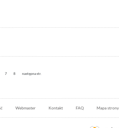
rona
Strona
7
Strona
8
Następna
następna str.
strona
ść
Webmaster
Kontakt
FAQ
Mapa strony