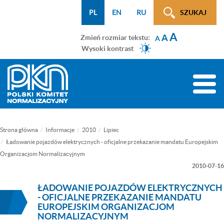
Menu
Przejdź
Przejdź
Przejdź
Przejdź
Mapa
PL
EN
RU
SZUKAJ
WCAG
do
do
do
do
strony
A
menu
treści
wyszukiwarki
menu
A
Zmień rozmiar tekstu:
A
głównego
bocznego
Wysoki kontrast
(tylko
na
Toggle
podstronach)
naviga
Strona główna
Informacje
2010
Lipiec
Ładowanie pojazdów elektrycznych - oficjalne przekazanie mandatu Europejskim
Organizacjom Normalizacyjnym
2010-07-16
ŁADOWANIE POJAZDÓW ELEKTRYCZNYCH
- OFICJALNE PRZEKAZANIE MANDATU
EUROPEJSKIM ORGANIZACJOM
NORMALIZACYJNYM